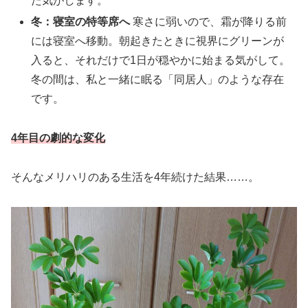
た気がします。
冬：寝室の特等席へ
寒さに弱いので、霜が降りる前
には寝室へ移動。朝起きたときに視界にグリーンが
入ると、それだけで1日が穏やかに始まる気がして。
冬の間は、私と一緒に眠る「同居人」のような存在
です。
4年
目
の劇的な変化
そんなメリハリのある生活を4年続けた結果……。