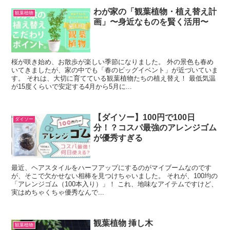
わが家の「観葉植物・植え替え計
観葉植物
画」〜身近なものを賢く活用〜
桜が咲き始め、お散歩が楽しい季節になりました。 外の景色も春め
いてきましたが、家の中でも「春のビッグイベント」が近づいていま
す。 それは、大切に育てている観葉植物たちの植え替え！ 最低気温
が15度くらいで安定する4月から5月に...
【ダイソー】100円で100日
ダイソー
分！？コスパ最強のアレンジゴム
が優秀すぎる
最近、ヘアスタイルをハーフアップにするのがマイブームなのです
が、そこで欠かせない相棒を見つけちゃいました。 それが、100均の
「アレンジゴム（100本入り）」！ これ、地味なアイテムですけど、
実はめちゃくちゃ優秀なんで...
観葉植物 挿し木
観葉植物