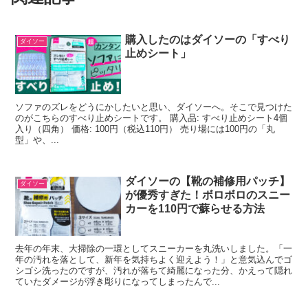
購入したのはダイソーの「すべり
ダイソー
止めシート」
ソファのズレをどうにかしたいと思い、ダイソーへ。そこで見つけた
のがこちらのすべり止めシートです。 購入品: すべり止めシート4個
入り（四角） 価格: 100円（税込110円） 売り場には100円の「丸
型」や、...
ダイソーの【靴の補修用パッチ】
ダイソー
が優秀すぎた！ボロボロのスニー
カーを110円で蘇らせる方法
去年の年末、大掃除の一環としてスニーカーを丸洗いしました。「一
年の汚れを落として、新年を気持ちよく迎えよう！」と意気込んでゴ
シゴシ洗ったのですが、汚れが落ちて綺麗になった分、かえって隠れ
ていたダメージが浮き彫りになってしまったんで...