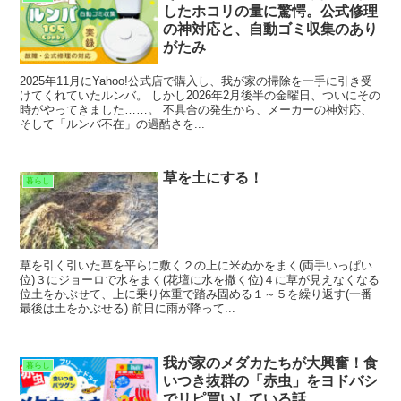
したホコリの量に驚愕。公式修理
の神対応と、自動ゴミ収集のあり
がたみ
2025年11月にYahoo!公式店で購入し、我が家の掃除を一手に引き受
けてくれていたルンバ。 しかし2026年2月後半の金曜日、ついにその
時がやってきました……。 不具合の発生から、メーカーの神対応、
そして「ルンバ不在」の過酷さを...
草を土にする！
暮らし
草を引く引いた草を平らに敷く２の上に米ぬかをまく(両手いっぱい
位)３にジョーロで水をまく(花壇に水を撒く位)４に草が見えなくなる
位土をかぶせて、上に乗り体重で踏み固める１～５を繰り返す(一番
最後は土をかぶせる) 前日に雨が降って...
我が家のメダカたちが大興奮！食
暮らし
いつき抜群の「赤虫」をヨドバシ
でリピ買いしている話