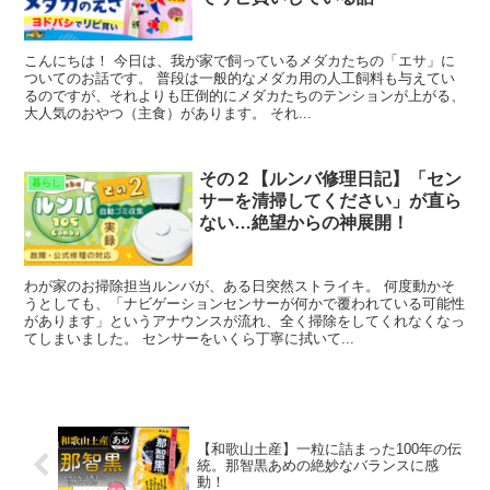
こんにちは！ 今日は、我が家で飼っているメダカたちの「エサ」に
ついてのお話です。 普段は一般的なメダカ用の人工飼料も与えてい
るのですが、それよりも圧倒的にメダカたちのテンションが上がる、
大人気のおやつ（主食）があります。 それ...
その２【ルンバ修理日記】「セン
暮らし
サーを清掃してください」が直ら
ない…絶望からの神展開！
わが家のお掃除担当ルンバが、ある日突然ストライキ。 何度動かそ
うとしても、「ナビゲーションセンサーが何かで覆われている可能性
があります」というアナウンスが流れ、全く掃除をしてくれなくなっ
てしまいました。 センサーをいくら丁寧に拭いて...
【和歌山土産】一粒に詰まった100年の伝
統。那智黒あめの絶妙なバランスに感
動！