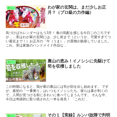
わが家の玄関は、まだ少しお正
暮らし
月？（プロ級の力作編）
気づけばカレンダーはもう3月！ 春の気配を感じる今日このごろです
が……実はわが家の玄関には、少し前まで（というか、可愛すぎてつ
い最近まで！）お正月の「午（うま）」の置物が鎮座していました。
これ、実は家族のハンドメイド作品な...
裏山の恵み！イノシシに先駆けて
暮らし
筍を収穫しました
この時期になると、我が家の裏山には筍が顔を出し始めます。 です
が、最初の「一番乗り」はいつもイノシシたち。彼らは鼻が利くの
で、人間が見つける前にきれいに食べてしまうんです。 そんな中、
今日は奇跡的に取り残された一本を発見！ 「これだ...
その１【実録】ルンバ故障で判明
暮らし