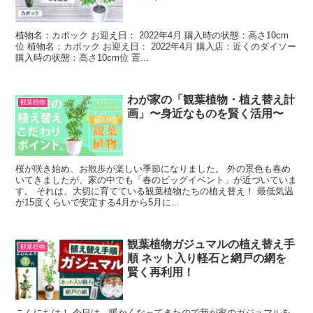
植物名：カポック お迎え日： 2022年4月 購入時の状態：高さ10cm
位 植物名：カポック お迎え日： 2022年4月 購入店：近くのダイソー
購入時の状態：高さ10cm位 置...
わが家の「観葉植物・植え替え計
観葉植物
画」〜身近なものを賢く活用〜
桜が咲き始め、お散歩が楽しい季節になりました。 外の景色も春め
いてきましたが、家の中でも「春のビッグイベント」が近づいていま
す。 それは、大切に育てている観葉植物たちの植え替え！ 最低気温
が15度くらいで安定する4月から5月に...
観葉植物ガジュマルの植え替え手
観葉植物
順 ネット入り軽石と網戸の網を
賢く再利用！
こんにちは！ 今日は、暖かくなってきたので我が家のガジュマルを