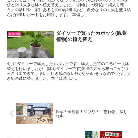
ひと回り大きな鉢へ植え替えました。 今回は、便利な「網入り軽
石」の活用や、家にあるものの再利用など、自分なりの工夫を盛り込
んだ作業レポートをお届けします。 準備し...
ダイソーで買ったカポック(観葉
観葉植物
植物)の植え替え
4月にダイソーで購入したカポックです。購入したてのころに一度鉢
替えを行いましたが、(鉢もダイソーです)鉢底の穴から根っこがひょ
っこり出できてしまい、行き場のない根がかわいそうなので、少し大
きめの鉢に替えました。本当は晴れた...
執念の全制覇！ジブリの「忘れ物」探し
散歩