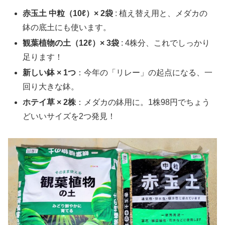
赤玉土 中粒（10ℓ）× 2袋
: 植え替え用と、メダカの
鉢の底土にも使います。
観葉植物の土（12ℓ）× 3袋
: 4株分、これでしっかり
足ります！
新しい鉢 × 1つ
：今年の「リレー」の起点になる、一
回り大きな鉢。
ホテイ草 × 2株
：メダカの鉢用に。1株98円でちょう
どいいサイズを2つ発見！