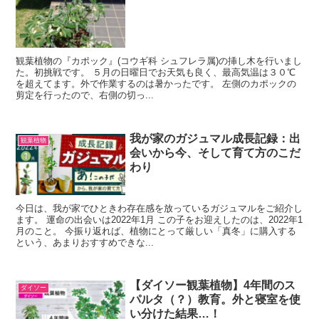
観葉植物の『カポック』(コウギ科 シュフレラ属)の挿し木を行いまし
た。初挑戦です。 ５月の日曜日でお天気も良く、最高気温は３０℃
を超えてます。外で作業するのは暑かったです。 左側のカポックの
剪定を行ったので、右側の切っ...
我が家のガジュマル成長記録：出
観葉植物
会いから今、そして育て方のこだ
わり
今日は、我が家でひときわ存在感を放っているガジュマルをご紹介し
ます。 運命の出会いは2022年1月 この子をお迎えしたのは、2022年1
月のこと。 今振り返れば、植物にとって厳しい「真冬」に購入する
という、あまりおすすめできな...
【ダイソー観葉植物】4年間のス
ダイソー
パルタ（？）教育。外と寝室を使
い分けた結果…！